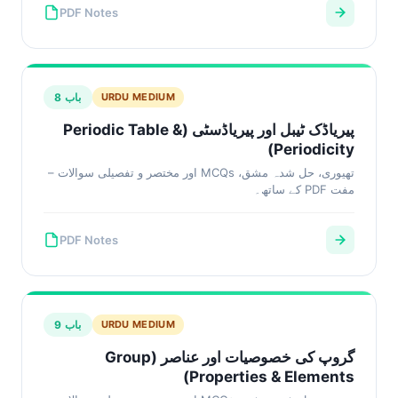
PDF Notes
باب 8
URDU MEDIUM
پیریاڈک ٹیبل اور پیریاڈسٹی (Periodic Table &
Periodicity)
تھیوری، حل شدہ مشق، MCQs اور مختصر و تفصیلی سوالات –
مفت PDF کے ساتھ۔
PDF Notes
باب 9
URDU MEDIUM
گروپ کی خصوصیات اور عناصر (Group
Properties & Elements)